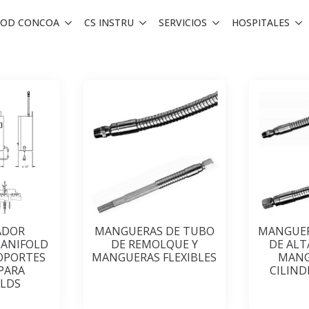
ROD CONCOA
CS INSTRU
SERVICIOS
HOSPITALES
ADOR
MANGUERAS DE TUBO
MANGUER
MANIFOLD
DE REMOLQUE Y
DE ALT
SOPORTES
MANGUERAS FLEXIBLES
MANG
 PARA
CILIND
LDS