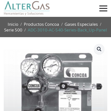
Inicio
Productos Concoa
Gases Especiales
Serie 500
ADC-3010-AC-540-Series-Back_Up-Panel