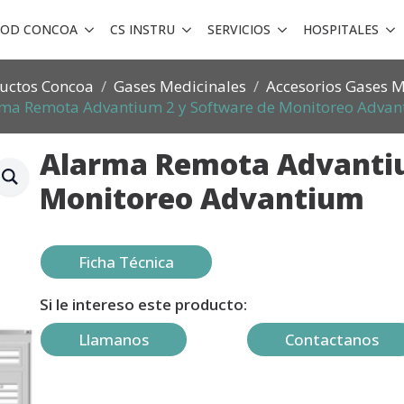
ROD CONCOA
CS INSTRU
SERVICIOS
HOSPITALES
uctos Concoa
Gases Medicinales
Accesorios Gases M
ma Remota Advantium 2 y Software de Monitoreo Adva
Alarma Remota Advantiu
Monitoreo Advantium
Ficha Técnica
Si le intereso este producto:
Llamanos
Contactanos