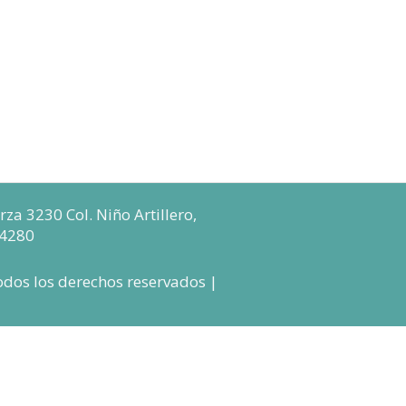
za 3230 Col. Niño Artillero,
64280
odos los derechos reservados |